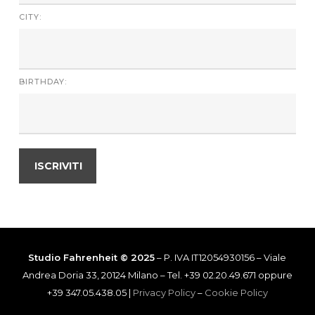
CITY:
BIRTHDAY:
Studio Fahrenheit © 2025
– P. IVA IT12054930156 – Viale
Andrea Doria 33, 20124 Milano – Tel. +39 02.20.49.671 oppure
+39 347.05.438.05 |
Privacy Policy
–
Cookie Policy