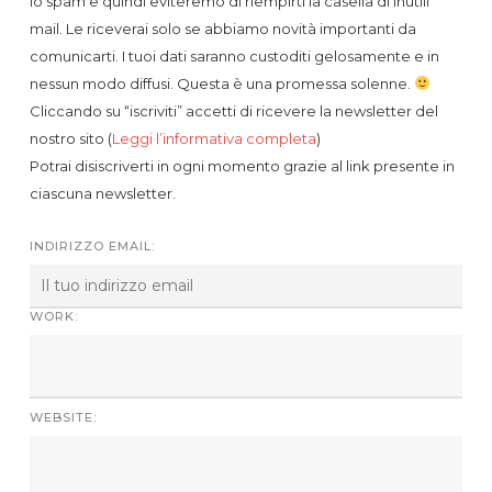
lo spam e quindi eviteremo di riempirti la casella di inutili
mail. Le riceverai solo se abbiamo novità importanti da
comunicarti. I tuoi dati saranno custoditi gelosamente e in
nessun modo diffusi. Questa è una promessa solenne.
Cliccando su “iscriviti” accetti di ricevere la newsletter del
nostro sito (
Leggi l’informativa completa
)
Potrai disiscriverti in ogni momento grazie al link presente in
ciascuna newsletter.
INDIRIZZO EMAIL:
WORK:
WEBSITE: