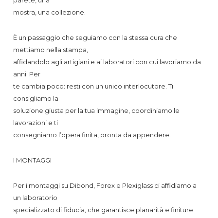
parete, una
mostra, una collezione.
È un passaggio che seguiamo con la stessa cura che
mettiamo nella stampa,
affidandolo agli artigiani e ai laboratori con cui lavoriamo da
anni. Per
te cambia poco: resti con un unico interlocutore. Ti
consigliamo la
soluzione giusta per la tua immagine, coordiniamo le
lavorazioni e ti
consegniamo l’opera finita, pronta da appendere.
I MONTAGGI
Per i montaggi su Dibond, Forex e Plexiglass ci affidiamo a
un laboratorio
specializzato di fiducia, che garantisce planarità e finiture