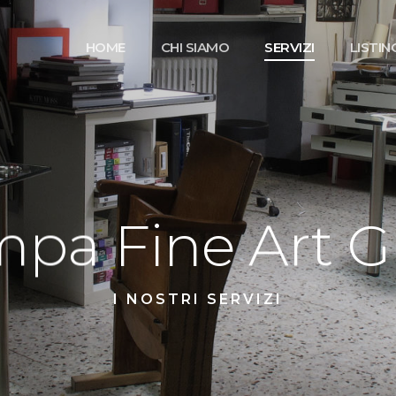
HOME
CHI SIAMO
SERVIZI
LISTIN
mpa
Fine
Art
G
I NOSTRI SERVIZI