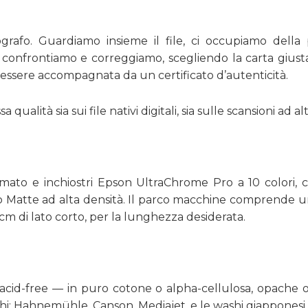
rafo. Guardiamo insieme il file, ci occupiamo della 
, confrontiamo e correggiamo, scegliendo la carta giust
 essere accompagnata da un certificato d’autenticità.
qualità sia sui file nativi digitali, sia sulle scansioni ad 
to e inchiostri Epson UltraChrome Pro a 10 colori, c
Nero Matte ad alta densità. Il parco macchine comprend
cm di lato corto, per la lunghezza desiderata.
acid-free — in puro cotone o alpha-cellulosa, opache o b
chi: Hahnemühle, Canson, Mediajet, e le washi giappones