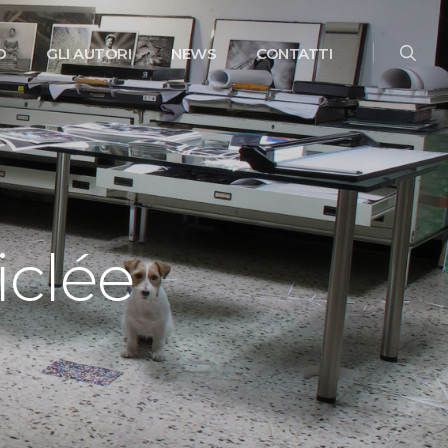
searc
O
GLI AUTORI
NEWS
CONTATTI
iclée