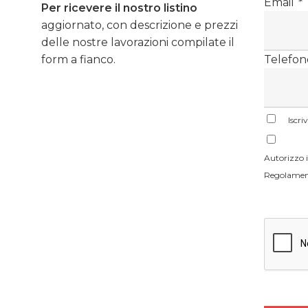
Email
*
Per ricevere il nostro listino
aggiornato, con descrizione e prezzi
delle nostre lavorazioni compilate il
form a fianco.
Telefon
Iscri
Autorizzo il
Regolament