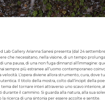
Red Lab Gallery Arianna Sanesi presenta (dal 24 settembre 
 che necessitano, nella visione, di un tempo prolungato
i una pausa, di una non fuga dinnanzi all’immagine: quel
rmai sempre più estranee all’uomo contemporaneo coinvol
a velocità. L’opera diviene allora strumento, cura, dove t
utentica. Il titolo della mostra, colto dall’incipit della poe
l tema del tornare interi attraverso uno scavo interiore, 
i durante il cammino. Si guarda alla natura, alla sua sole
o la ricerca di una sintonia per essere accolte e sentite.