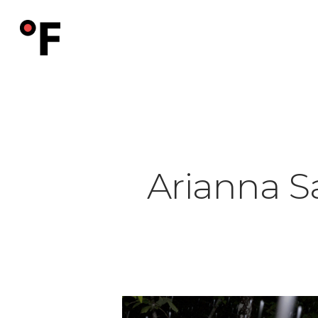
Skip
to
main
content
Arianna S