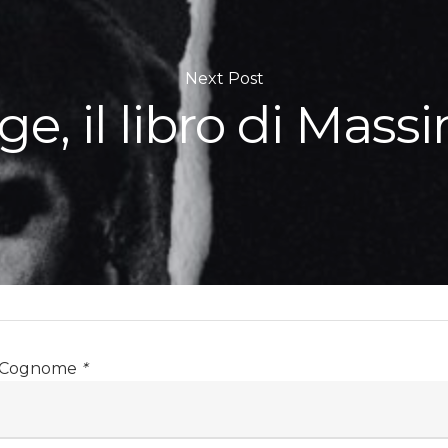
Next Post
ge, il libro di Mas
 Cognome
*