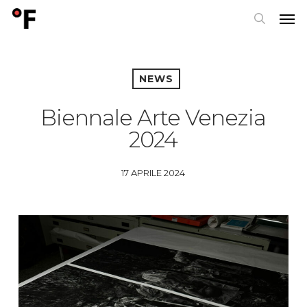
Skip
Men
to
search
main
content
NEWS
Biennale Arte Venezia
2024
17 APRILE 2024