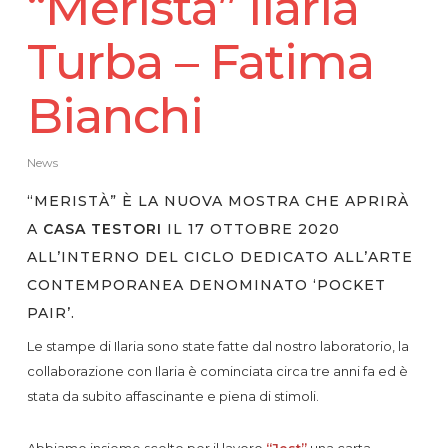
“Meristà” Ilaria
Turba – Fatima
Bianchi
News
“MERISTÀ” È LA NUOVA MOSTRA CHE APRIRÀ
A
CASA TESTORI
IL 17 OTTOBRE 2020
ALL’INTERNO DEL CICLO DEDICATO ALL’ARTE
CONTEMPORANEA DENOMINATO ‘POCKET
PAIR’.
Le stampe di Ilaria sono state fatte dal nostro laboratorio, la
collaborazione con Ilaria è cominciata circa tre anni fa ed è
stata da subito affascinante e piena di stimoli.
Abbiamo insieme scelto per il lavoro
“Jest”
una carta