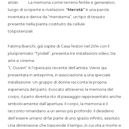
artisti. La memoria come terreno fertile e generativo,
luogo di scoperte e rivelazioni.
“Meristà”
è una parola
inventata e deriva da “meristema”, un tipo di tessuto
presente nella pianta costituito da cellule
totipo
Fatima Bianchi, già ospite di Casa Testori nel 2014 con il
pluripremiato “Tyndall”, presenta tre installazioni video, tra
arte e cinema:
“L’ Ouvert” è l’opera più recente dell’artista. Viene qui
presentata in anteprima, in associazione a una speciale
installazione. Un gruppo di donne racconta la propria
esperienza del parto. Evocato attraverso la memoria del
corpo, il parto diventa rito di passaggio rappresentato anche
simbolicamente dall’apertura. Il corpo, la memoria e il
racconto rimandano a un senso più profondo: il desiderio
dell’essere umano di far parte di uno spazio infinito, assoluto.
Una dimensione che trascende il tempo, in cui vita e morte si