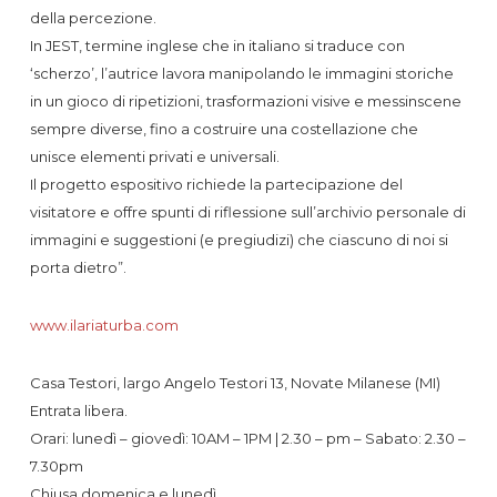
della percezione.
In JEST, termine inglese che in italiano si traduce con
‘scherzo’, l’autrice lavora manipolando le immagini storiche
in un gioco di ripetizioni, trasformazioni visive e messinscene
sempre diverse, fino a costruire una costellazione che
unisce elementi privati e universali.
Il progetto espositivo richiede la partecipazione del
visitatore e offre spunti di riflessione sull’archivio personale di
immagini e suggestioni (e pregiudizi) che ciascuno di noi si
porta dietro”.
www.ilariaturba.com
Casa Testori, largo Angelo Testori 13, Novate Milanese (MI)
Entrata libera.
Orari: lunedì – giovedì: 10AM – 1PM | 2.30 – pm – Sabato: 2.30 –
7.30pm
Chiusa domenica e lunedì.