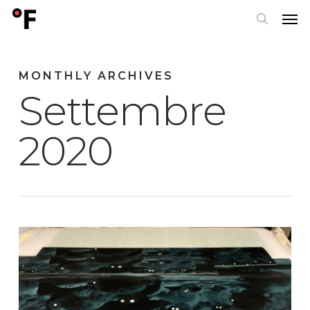
Skip
Men
to
search
main
content
MONTHLY ARCHIVES
Settembre
2020