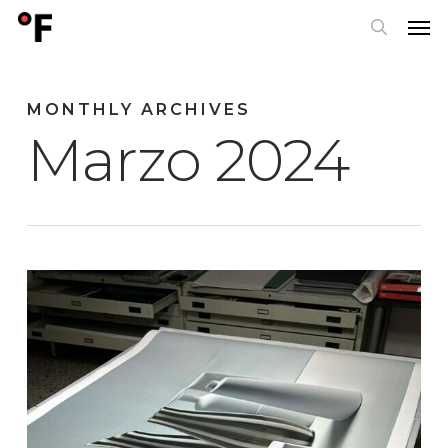
Skip
Men
to
search
main
content
MONTHLY ARCHIVES
Marzo 2024