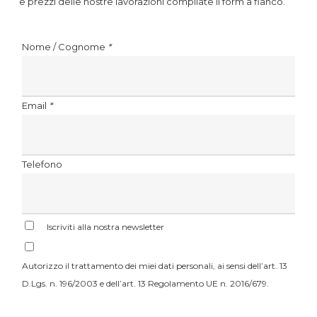
e prezzi delle nostre lavorazioni compilate il form a fianco.
Nome / Cognome
*
Email
*
Telefono
Iscriviti alla nostra newsletter
Autorizzo il trattamento dei miei dati personali, ai sensi dell’art. 13
D.Lgs. n. 196/2003 e dell’art. 13 Regolamento UE n. 2016/679.