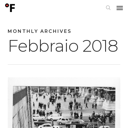
Skip
Men
to
search
main
content
MONTHLY ARCHIVES
Febbraio 2018