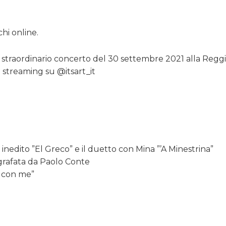
chi online.
o straordinario concerto del 30 settembre 2021 alla Reggi
a streaming su @itsart_it
e inedito ”El Greco” e il duetto con Mina ”’A Minestrina”
grafata da Paolo Conte
ia con me”