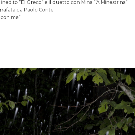
e inedito ”El Greco” e il duetto con Mina ”’A Minestrina”
grafata da Paolo Conte
ia con me”