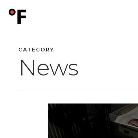
Skip
to
main
content
CATEGORY
News