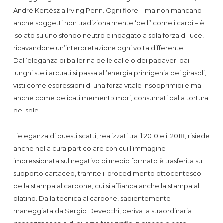
André Kertész a Irving Penn. Ogni fiore – ma non mancano
anche soggetti non tradizionalmente ‘belli’ come i cardi – è
isolato su uno sfondo neutro e indagato a sola forza di luce,
ricavandone un’interpretazione ogni volta differente.
Dall’eleganza di ballerina delle calle o dei papaveri dai
lunghi steli arcuati si passa all’energia primigenia dei girasoli,
visti come espressioni di una forza vitale insopprimibile ma
anche come delicati memento mori, consumati dalla tortura
del sole.
L’eleganza di questi scatti, realizzati tra il 2010 e il 2018, risiede
anche nella cura particolare con cui l’immagine
impressionata sul negativo di medio formato è trasferita sul
supporto cartaceo, tramite il procedimento ottocentesco
della stampa al carbone, cui si affianca anche la stampa al
platino. Dalla tecnica al carbone, sapientemente
maneggiata da Sergio Devecchi, deriva la straordinaria
ricchezza tonale di queste fotografie in bianco e nero,