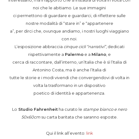
noi che le abitiamo. Le sue immagini
ci permettono di guardare e guardarci, di riflettere sulle
nostre modalità di “stare in” e “appartenere
a”, per dirci che, ovunque andiamo, i nostri luoghi viaggiano
con noi.
L’esposizione abbraccia
cinque cicli “narrativi”
, dedicati
rispettivamente a
Palermo
e a
Milano
, e
cerca di raccontare, dall’interno, un’Italia che è sì l’Italia di
Antonino Costa, ma è anche l’Italia di
tutte le storie e i modi vivendi che convergendovi di volta in
volta la trasformano in un dispositivo
poetico di identità e appartenenza.
Lo
Studio Fahrenheit
ha curato le
stampe bianco e nero
50x60cm
su carta baritata che saranno esposte.
Qui il link all’evento:
link